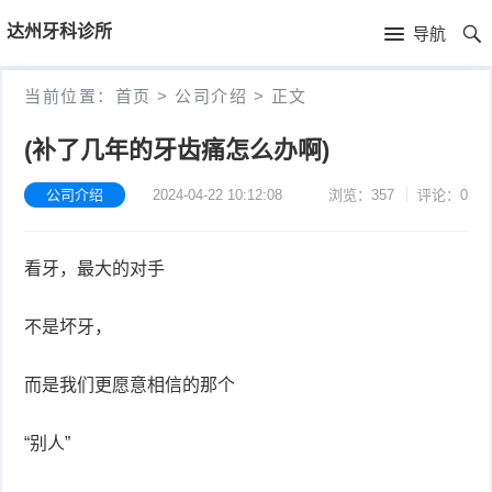
首
达州牙科诊所
导航
页
首
当前位置：
首页
>
公司介绍
>
正文
页
公
(补了几年的牙齿痛怎么办啊)
司
公司介绍
2024-04-22 10:12:08
浏览：357
评论：0
介
看牙，最大的对手
绍
不是坏牙，
而是我们更愿意相信的那个
“别人”