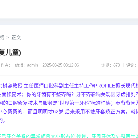
绍
>
正文
复儿童)
作者： 编辑：admin
2025-03-25 03:12:06
浏览：873
评论：
树容教授 主任医师口腔科副主任主持工作PROFILE擅长现代
贴面修复术；你的牙齿有不整齐吗？牙不齐影响美观因牙齿排列
国的口腔修复技术与服务是“世界第一牙科”标准柏德；秦爷爷因
小心翼翼的，而且明明才62岁 后来采用不戴牙套矫正方案，就
的。
牙弓牙合关系的异常颌骨大小形态位 修复，牙周牙体及外科医生