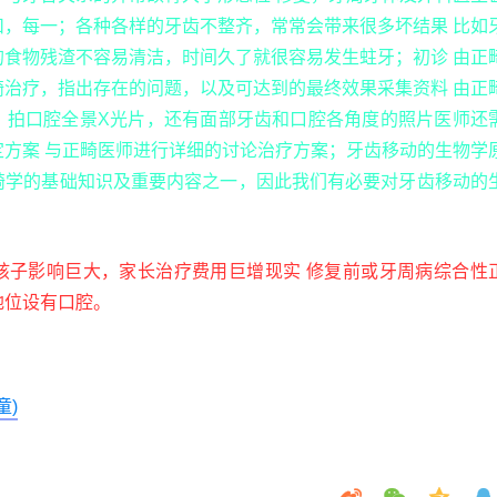
扣，每一；各种各样的牙齿不整齐，常常会带来很多坏结果 比如
的食物残渣不容易清洁，时间久了就很容易发生蛀牙；初诊 由正
畸治疗，指出存在的问题，以及可达到的最终效果采集资料 由正
，拍口腔全景X光片，还有面部牙齿和口腔各角度的照片医师还
定方案 与正畸医师进行详细的讨论治疗方案；牙齿移动的生物学
畸学的基础知识及重要内容之一，因此我们有必要对牙齿移动的
孩子影响巨大，家长治疗费用巨增现实 修复前或牙周病综合性
地位设有口腔。
童)