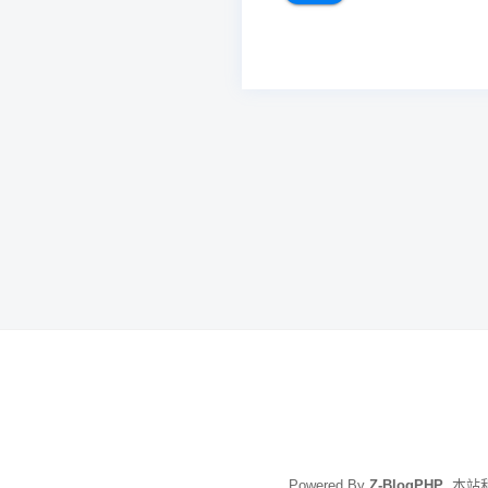
文
章
导
航
Powered By
Z-BlogPHP
. 本