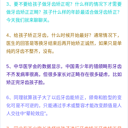
3、要不要给孩子做牙齿矫正呢？什么样的情况下才需要
做牙齿矫正正畸？孩子什么样的年龄最适合做牙齿矫正？
今天我们就来聊聊关。
4、给孩子矫正牙齿，什么时候开始最好？通常情况下，
医生的回答是等换牙结束后再开始矫正诚然，如果只是单
纯的牙齿不整齐，没有。
5、中华医学会的数据显示，中国青少年的错颌畸形牙齿
不齐发病率很高，但很多家长对正畸存在很多疑虑，比如
矫正完牙齿孩子脸。
6、同理就算孩子大了以后牙齿能矫正，颌骨和脸型的变
化可是不可逆的，只能通过手术或整容才能改变颜值是人
人交往中“晕轮效应”。