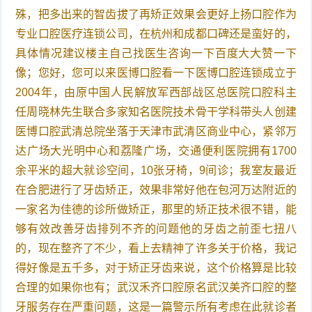
殊，把多出来的智齿拔了再矫正效果会更好上扬口腔作为
专业口腔医疗连锁公司，在杭州和成都口碑还是蛮好的，
具体情况建议楼主自己找医生咨询一下百度大大赞一下
像；您好，您可以来医博口腔看一下医博口腔连锁成立于
2004年，由原中国人民解放军西部战区总医院口腔科主
任周晓林先生联合多家知名医院技术骨干学科带头人创建
医博口腔武清总院坐落于天津市武清区商业中心，紧邻万
达广场大光明中心和荔隆广场，交通便利医院拥有1700
余平米的超大就诊空间，10张牙椅，9间诊；我室友最近
在合肥进行了牙齿矫正，效果非常好他在包河万达附近的
一家名为佳德的诊所做矫正，那里的矫正技术很不错，能
够有效改善牙齿排列不齐的问题他的牙齿之前歪七扭八
的，现在整齐了不少，看上去精神了许多关于价格，我记
得好像是五千多，对于矫正牙齿来说，这个价格算是比较
合理的如果你也有；武汉禾齐口腔原名武汉美齐口腔的整
牙服务存在严重问题，这是一篇警示所有考虑在此就诊者