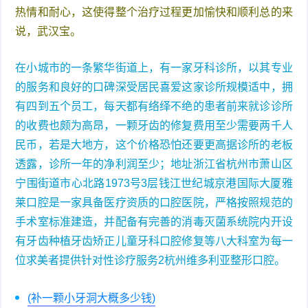
热情和耐心，这使得整个治疗过程更加愉快和顺利总的来
说，武汉宝。
在小城市的一条繁华街道上，有一家牙科诊所，以其专业
的服务和良好的口碑深受居民喜爱这家诊所规模适中，拥
有四到五个员工，每天都有络绎不绝的患者前来就诊诊所
的收费也颇为高昂，一颗牙齿的修复费用至少需要两千人
民币，若是大地方，这个价格恐怕还要更高据诊所的老板
透露，诊所一年的净利润至少；地址浙江省杭州市萧山区
宁围街道市心北路1973号3层钱江世纪城京港国际大厦雅
莱口腔是一家具备医疗资质的口腔医院，严格按照规范的
手术室标准建造，并配备有完善的消毒灭菌系统院内开设
有牙齿种植牙齿矫正儿童牙科口腔修复等八大科室为每一
位求美者提供针对性诊疗服务2杭州维多利亚整形口腔。
(补一颗小牙洞大概多少钱)