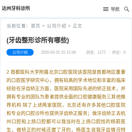
首
达州牙科诊所
导航
页
首
当前位置：
首页
>
公司介绍
>
正文
页
公
(牙齿整形诊所有哪些)
司
公司介绍
2025-03-25 15:12:08
浏览：1177
评论：0
介
2 首都医科大学附属北京口腔医院该医院是首都地区重要
绍
的口腔医学研究中心，拥有较高的学术地位和丰富的临床
经验在牙齿矫正方面，医院采用国际先进的矫正技术，并
拥有专业的团队为患者提供全面的口腔健康服务三其他推
荐机构 除了上述两家医院，北京还有许多其他口腔医院
和专业的口腔诊所也提供牙齿矫正服务；做牙齿矫正去杭
州口腔和上扬口腔都可以我当时在上扬口腔找的杨箭医
生，做矫正的时候还拔了牙的，杨医生说我牙齿情况特