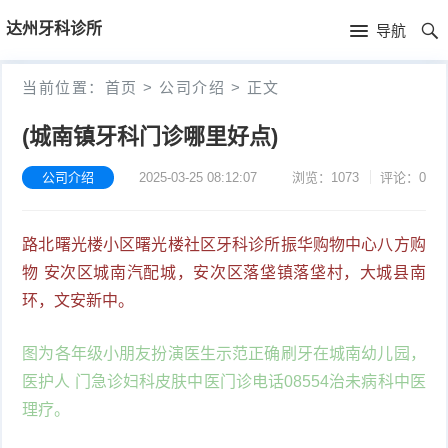
首
达州牙科诊所
导航
页
首
当前位置：
首页
>
公司介绍
>
正文
页
公
(城南镇牙科门诊哪里好点)
司
公司介绍
2025-03-25 08:12:07
浏览：1073
评论：0
介
路北曙光楼小区曙光楼社区牙科诊所振华购物中心八方购
绍
物 安次区城南汽配城，安次区落垡镇落垡村，大城县南
环，文安新中。
图为各年级小朋友扮演医生示范正确刷牙在城南幼儿园，
医护人 门急诊妇科皮肤中医门诊电话08554治未病科中医
理疗。