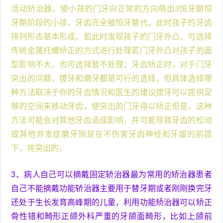
活动矫治器，使小孩的门牙向正常的方向萌出3恒牙期恒
牙期阶段的小孩，牙齿完全被恒牙替代，此时孩子的牙齿
排列形态基本形成，若此时发现孩子的门牙外凸，可选择
传统金属托槽矫正的方式进行处理若门牙外凸对孩子的面
型影响不大，也可选择暂不处理；牙齿矫正时，对于门牙
突出的问题，拔牙和磨牙都是可行的选择，但具体选择哪
种方法取决于你的牙齿情况和医生的建议拔牙可以提供足
够的空间来移动牙齿，使突出的门牙得以矫正但是，这种
方法可能会对其他牙齿造成影响，并可能导致牙齿的松动
或其他并发症磨牙则是在不伤害牙齿神经和牙龈的前提
下，将突出的。
3、病人自己可以摘戴固定轿治器最为常用的矫治器患者
自己不能摘戴功能轿治器主要用于替牙期或者刚刚换完牙
还处于生长发育高峰期的儿童，利用功能矫治器可以矫正
骨性错和畸形正颌外科严重的牙颌面畸形，比如上颌前