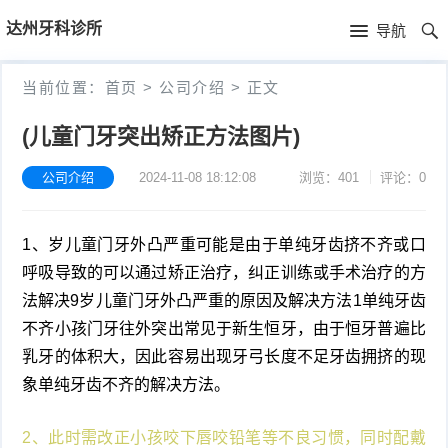
首
达州牙科诊所
导航
页
首
当前位置：
首页
>
公司介绍
>
正文
页
公
(儿童门牙突出矫正方法图片)
司
公司介绍
2024-11-08 18:12:08
浏览：401
评论：0
介
1、岁儿童门牙外凸严重可能是由于单纯牙齿挤不齐或口
绍
呼吸导致的可以通过矫正治疗，纠正训练或手术治疗的方
法解决9岁儿童门牙外凸严重的原因及解决方法1单纯牙齿
不齐小孩门牙往外突出常见于新生恒牙，由于恒牙普遍比
乳牙的体积大，因此容易出现牙弓长度不足牙齿拥挤的现
象单纯牙齿不齐的解决方法。
2、此时需改正小孩咬下唇咬铅笔等不良习惯，同时配戴