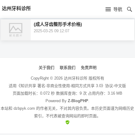
首
达州牙科诊所
导航
页
首
(成人牙齿整形手术价格)
2025-03-25 09:12:07
页
公
司
文
介
章
关于我们
联系我们
免责声明
绍
导
CopyRight ©
2026
达州牙科诊所
版权所有
航
适用《知识共享 署名-非商业性使用-相同方式共享 3.0》协议-中文版
页面加载时长：0.072 秒 数据库查询：9 次 占用内存：3.16 MB
Powered By
Z-BlogPHP
.
本站和 dzbpyk.com 的作者无关，不对其内容负责。本历史页面谨为网络历史
索引，不代表被查询网站的即时页面。